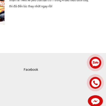
nhận ra? Nếu xế yêu của bạn có 1 trong 4 dấu hiệu dưới đây,
thì đã đến lúc thay nhớt ngay rồi!
Facebook