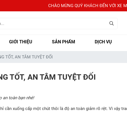
CHÀO MỪNG QUÝ KHÁCH ĐẾN VỚI XE MÁY HẢI 
GIỚI THIỆU
SẢN PHẨM
DỊCH VỤ
G TỐT, AN TÂM TUYỆT ĐỐI
G TỐT, AN TÂM TUYỆT ĐỐI
o an toàn bạn nhé!
chỉ cần xuống cấp một chút thôi là độ an toàn giảm rõ rệt. Vì vậy tr