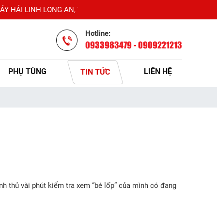
LINH LONG AN, VỚI TIÊU CHÍ ĐẶT UY TÍN VÀ CHẤT LƯỢNG LÊN 
Hotline:
0933983479 - 0909221213
PHỤ TÙNG
LIÊN HỆ
TIN TỨC
anh thủ vài phút kiểm tra xem “bé lốp” của mình có đang