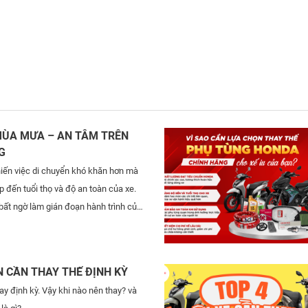
MÙA MƯA – AN TÂM TRÊN
G
iến việc di chuyển khó khăn hơn mà
p đến tuổi thọ và độ an toàn của xe.
ất ngờ làm gián đoạn hành trình của
N CẦN THAY THẾ ĐỊNH KỲ
y định kỳ. Vậy khi nào nên thay? và