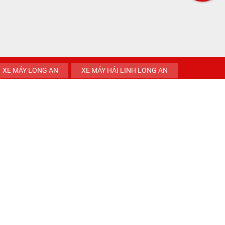
Facebook
XE MÁY LONG AN
XE MÁY HẢI LINH LONG AN
Đang online: 2
Tổng truy cập: 163721