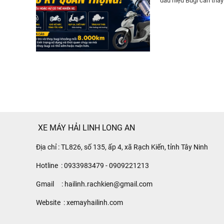
dấu hiệu Bugi cần thay 
XE MÁY HẢI LINH LONG AN
Địa chỉ : TL826, số 135, ấp 4, xã Rạch Kiến, tỉnh Tây Ninh
Hotline : 0933983479 - 0909221213
Gmail : hailinh.rachkien@gmail.com
Website : xemayhailinh.com