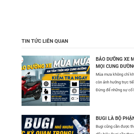
TIN TỨC LIÊN QUAN
BẢO DƯỠNG XE 
MỌI CUNG ĐƯỜN
Mùa mưa không chỉ kh
còn ảnh hưởng trực tiế
Đừng để những sự cố b
bạn!
BUGI LÀ BỘ PHẬ
Bugi cũng cần được tha