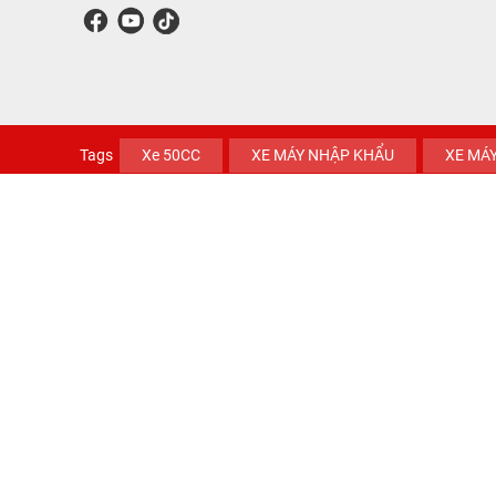
Tags
Xe 50CC
XE MÁY NHẬP KHẨU
XE MÁY
XE MÁY CẦN ĐƯỚC
Copyright © Xe máy Hải Linh.. Design by
Nina.vn